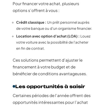
volumes selon les modèles (ex. : 834 L pour le
Volkswagen Touran, 780 L pour le Peugeot
5008).
Consommation de carburant :
Privilégiez les
modèles économiques (ex. : Citroën C5
Aircross avec 4,9 à 6,8 L/100 km).
Les options de
financement
Pour financer votre achat, plusieurs
options s’offrent à vous :
Crédit classique :
Un prêt personnel auprès
de votre banque ou d’un organisme financier.
Location avec option d’achat (LOA) :
Louez
votre voiture avec la possibilité de l’acheter