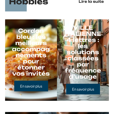
Hobbies
Lire la suite
VILLE
Cordon
ITALIENNE
bleu : les
4 lettres :
meilleurs
les
accompag
solutions
nements
classées
pour
par
étonner
fréquence
vos invités
d’usage
En savoir plus
En savoir plus