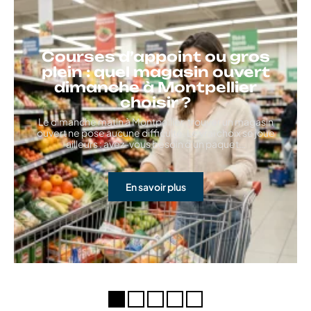
Courses d’appoint ou gros
plein : quel magasin ouvert
dimanche à Montpellier
choisir ?
Le dimanche matin à Montpellier, trouver un magasin
ouvert ne pose aucune difficulté. Le vrai choix se joue
ailleurs : avez-vous besoin d'un paquet
…
En savoir plus