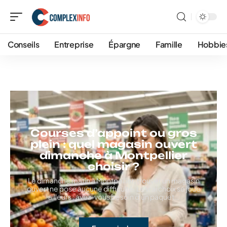
Conseils
Entreprise
Épargne
Famille
Hobbie
Courses d’appoint ou gros
plein : quel magasin ouvert
dimanche à Montpellier
choisir ?
Le dimanche matin à Montpellier, trouver un magasin
ouvert ne pose aucune difficulté. Le vrai choix se joue
ailleurs : avez-vous besoin d'un paquet
…