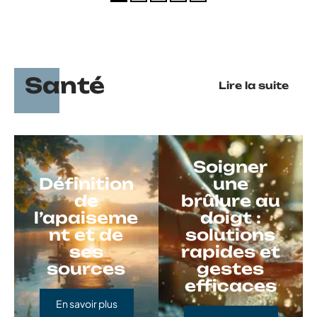
Santé
Lire la suite
Soigner
Définition
une
de
brûlure au
l’apaiseme
doigt :
nt et de
solutions
ses
rapides et
sources
gestes
efficaces
En savoir plus