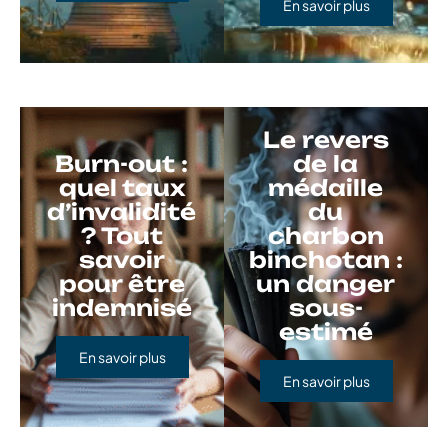
En savoir plus
Le revers
Burn-out :
de la
quel taux
médaille
d’invalidité
du
? Tout
charbon
savoir
binchotan :
pour être
un danger
indemnisé
sous-
estimé
En savoir plus
En savoir plus