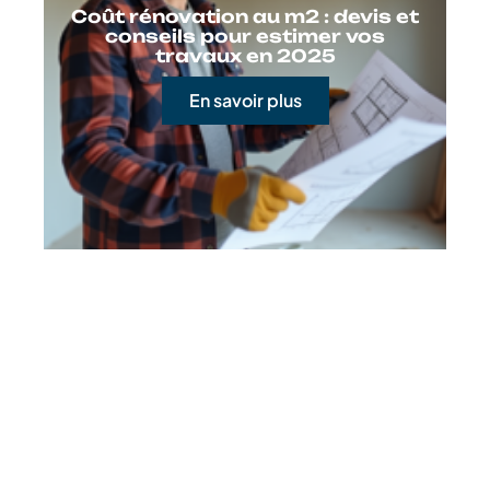
Coût rénovation au m2 : devis et
conseils pour estimer vos
travaux en 2025
En savoir plus
Contact
Mentions Légales
Sitemap
© 2025 | complexinfo.fr