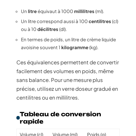
Un
litre
équivaut à 1000
millilitres
(ml).
Un litre correspond aussi à 100
centilitres
(cl)
ou à 10
décilitres
(dl).
En termes de poids, un litre de crème liquide
avoisine souvent 1
kilogramme
(kg).
Ces équivalences permettent de convertir
facilement des volumes en poids, même
sans balance. Pour une mesure plus
précise, utilisez un verre doseur gradué en
centilitres ou en millilitres.
Tableau de conversion
rapide
Volume (cl)
Volume (ml)
Poids (g)