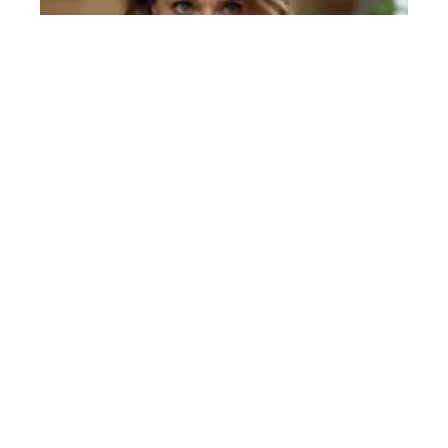
Numéro inconnu qui insiste, ct qui
et que faire pour se protéger ?
En savoir plus
Contact
Mentions Légales
Sitemap
© 2025 | complexinfo.fr