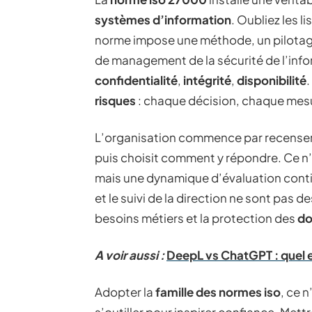
systèmes d’information
. Oubliez les l
norme impose une méthode, un pilotage p
de management de la sécurité de l’infor
confidentialité
,
intégrité
,
disponibilité
.
risques
: chaque décision, chaque mesur
L’organisation commence par recense
puis choisit comment y répondre. Ce n’
mais une dynamique d’évaluation contin
et le suivi de la direction ne sont pas d
besoins métiers et la protection des
do
A voir aussi :
DeepL vs ChatGPT : quel es
Adopter la
famille des normes iso
, ce 