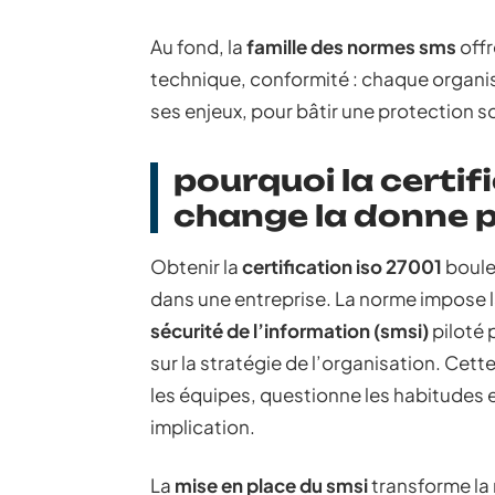
Au fond, la
famille des normes sms
offr
technique, conformité : chaque organis
ses enjeux, pour bâtir une protection so
pourquoi la certif
change la donne p
Obtenir la
certification iso 27001
boule
dans une entreprise. La norme impose l
sécurité de l’information (smsi)
piloté 
sur la stratégie de l’organisation. Cet
les équipes, questionne les habitudes e
implication.
La
mise en place du smsi
transforme la 