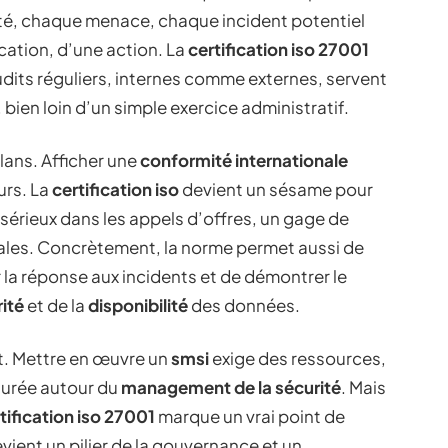
lité, chaque menace, chaque incident potentiel
ication, d’une action. La
certification iso 27001
udits réguliers, internes comme externes, servent
bien loin d’un simple exercice administratif.
plans. Afficher une
conformité internationale
urs. La
certification iso
devient un sésame pour
érieux dans les appels d’offres, un gage de
ales. Concrètement, la norme permet aussi de
r la réponse aux incidents et de démontrer le
rité
et de la
disponibilité
des données.
rt. Mettre en œuvre un
smsi
exige des ressources,
turée autour du
management de la sécurité
. Mais
tification iso 27001
marque un vrai point de
vient un pilier de la gouvernance et un