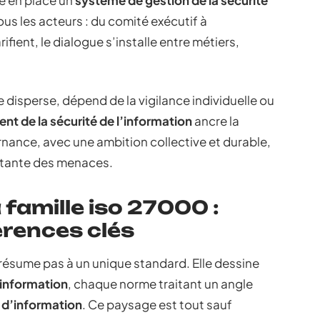
re en place un
système de gestion de la sécurité
ous les acteurs : du comité exécutif à
rifient, le dialogue s’installe entre métiers,
e disperse, dépend de la vigilance individuelle ou
t de la sécurité de l’information
ancre la
nance, avec une ambition collective et durable,
nstante des menaces.
 famille iso 27000 :
rences clés
résume pas à un unique standard. Elle dessine
’information
, chaque norme traitant un angle
 d’information
. Ce paysage est tout sauf