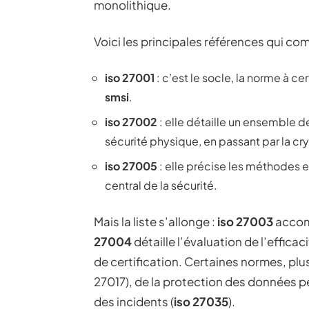
monolithique.
Voici les principales références qui co
iso 27001
: c’est le socle, la norme à cer
smsi
.
iso 27002
: elle détaille un ensemble 
sécurité physique, en passant par la cr
iso 27005
: elle précise les méthodes 
central de la sécurité.
Mais la liste s’allonge :
iso 27003
accom
27004
détaille l’évaluation de l’effica
de certification. Certaines normes, plus
27017), de la protection des données pe
des incidents (
iso 27035
).