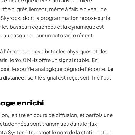
us efficace que le MP2 du DAB première
uffle ni grésillement, même à faible niveau de
 Skyrock, dont la programmation repose sur le
ur les basses fréquences et la dynamique est
ute au casque ou sur un autoradio récent.
 à l’émetteur, des obstacles physiques et des
s, le 96.0 MHz offre un signal stable. En
osé, le souffle analogique dégrade l’écoute.
Le
la distance
: soit le signal est reçu, soit il ne l’est
age enrichi
on, le titre en cours de diffusion, et parfois une
étadonnées sont transmises dans le flux
ata System) transmet le nom de la station et un