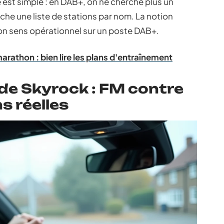
 est simple : en DAB+, on ne cherche plus un
che une liste de stations par nom. La notion
n sens opérationnel sur un poste DAB+.
marathon : bien lire les plans d'entraînement
de Skyrock : FM contre
s réelles