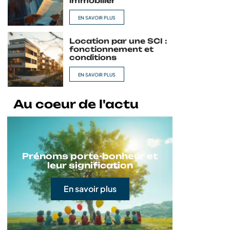
immobilier
EN SAVOIR PLUS
Location par une SCI :
fonctionnement et
conditions
EN SAVOIR PLUS
Au coeur de l'actu
Prénoms porte-bonheur et
leur signification
En savoir plus