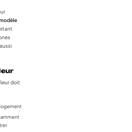
our
n modèle
mitant
zones
aussi
leur
leur doit
u logement
notamment
trer