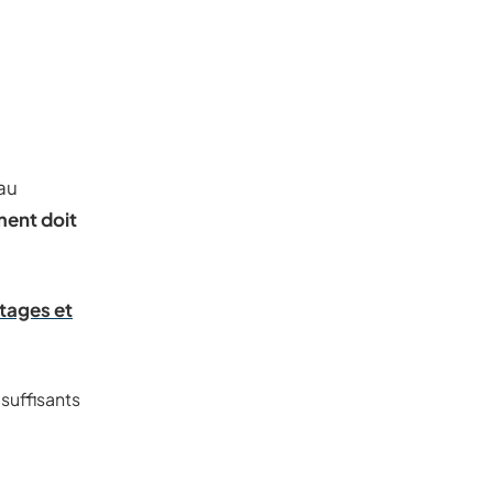
 au
ment doit
ntages et
suffisants