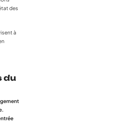
état des
visent à
en
s du
logement
e.
entrée