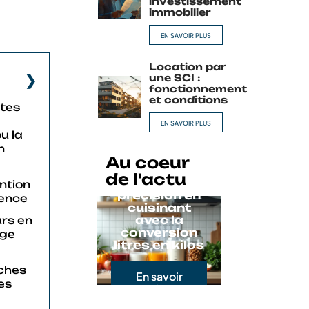
investissement
immobilier
EN SAVOIR PLUS
Location par
une SCI :
fonctionnement
et conditions
ites
EN SAVOIR PLUS
u la
n
Au coeur
de l'actu
Gagnez en
ntion
précision en
gence
cuisinant
avec la
rs en
conversion
ige
litres en kilos
ches
En savoir
es
plus