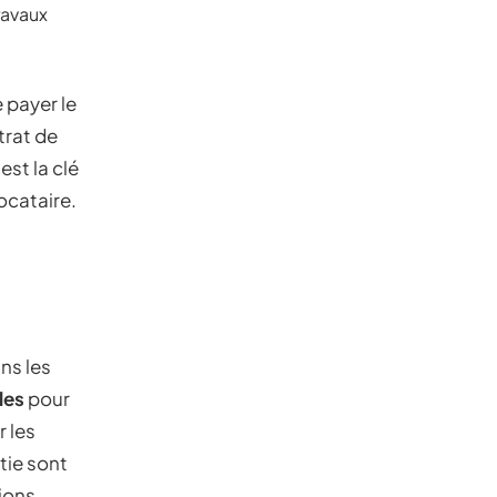
ravaux
e payer le
trat de
est la clé
locataire.
ns les
les
pour
 les
tie sont
tions