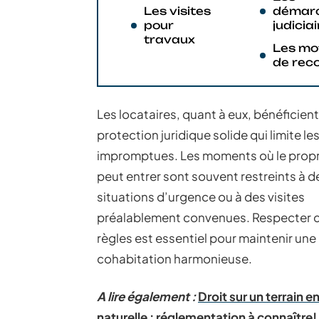
Les visites
démar
pour
judicia
travaux
Les mo
de rec
Les locataires, quant à eux, bénéficien
protection juridique solide qui limite les
impromptues. Les moments où le propr
peut entrer sont souvent restreints à d
situations d’urgence ou à des visites
préalablement convenues. Respecter 
règles est essentiel pour maintenir une
cohabitation harmonieuse.
A lire également :
Droit sur un terrain e
naturelle : réglementation à connaître!