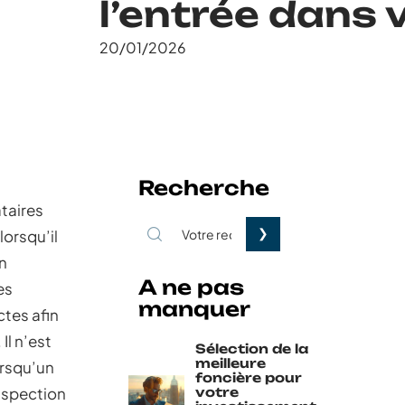
l’entrée dans
20/01/2026
Recherche
ataires
lorsqu’il
n
A ne pas
es
manquer
ctes afin
Il n’est
Sélection de la
meilleure
orsqu’un
foncière pour
inspection
votre