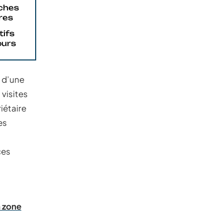
ches
ires
tifs
ours
t d’une
 visites
iétaire
es
ces
n zone