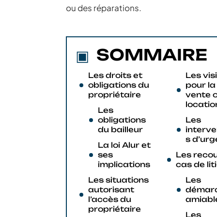
ou des réparations.
SOMMAIRE
Les droits et
Les vis
obligations du
pour la
propriétaire
vente o
locatio
Les
obligations
Les
du bailleur
interve
s d’ur
La loi Alur et
ses
Les recou
implications
cas de lit
Les situations
Les
autorisant
démar
l’accès du
amiabl
propriétaire
Les